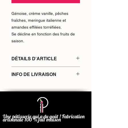
Génoise, crème vanille, pêches
fraîches, meringue italienne et
amandes effilées torréfiées.
Se décline en fonction des fruits de
saison.
DÉTAILS D'ARTICLE
Pâte sucrée, crémeux mojito, cube
INFO DE LIVRAISON
rhum menthe, meringue italienne
Livraison sur Albi et Tarn nord les
matins, le mercredi samedi et
dimanche, ou à retirer en point
relais.
Une pâtisserie qui a du goût ! Fabrication
artisanale 100 % fait maison